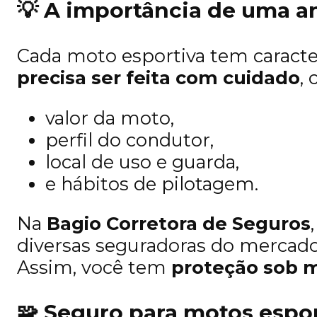
💡
A importância de uma an
Cada moto esportiva tem caracter
precisa ser feita com cuidado
,
valor da moto,
perfil do condutor,
local de uso e guarda,
e hábitos de pilotagem.
Na
Bagio Corretora de Seguros
diversas seguradoras do mercad
Assim, você tem
proteção sob 
🧩
Seguro para motos espor