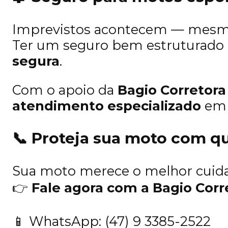
Imprevistos acontecem — mesmo 
Ter um seguro bem estruturado
segura
.
Com o apoio da
Bagio Corretora
atendimento especializado
em c
📞
Proteja sua moto com q
Sua moto merece o melhor cuid
👉
Fale agora com a Bagio Corr
📱 WhatsApp:
(47) 9 3385-2522