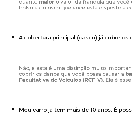
quanto
maior
o valor da franquia que você
bolso e do risco que você está disposto a co
A cobertura principal (casco) já cobre o
Não, e esta é uma distinção muito importa
cobrir os danos que você possa causar a
te
Facultativa de Veículos (RCF-V)
. Ela é esse
Meu carro já tem mais de 10 anos. É poss