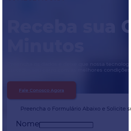
Receba sua 
Minutos
Preencha os dados e deixe que nossa tecnologia 
proteger seu carro com as melhores condições
Fale Conosco Agora
Preencha o Formulário Abaixo e Solicite 
Nome