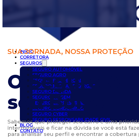
SUA JORNADA, NOSSA PROTEÇÃO
INICIO
CORRETORA
SEGUROS
SEGURO AUTOMÓVEL
O Seguro Aut
SEGURO AGRO
SEGURO RESIDENCIAL
SEGURO FROTAS E CARGAS
SEGURO DE VIDA
seu Bolso
SEGURO VIAGEM
SEGURO EMPRESARIAL
SEGURO CONDOMÍNIO
SEGURO CYBER
SEGURO RESPONSABILIDADE CIVIL
Sabemos que proteger seu carro é uma priorida
BLOG
intermináveis e ficar na dúvida se você está f
CONTATO
para analisar seu perfil e encontrar a cobertu