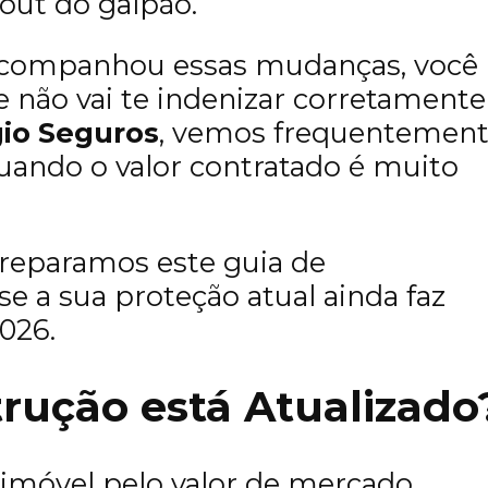
out do galpão.
 acompanhou essas mudanças, você
 não vai te indenizar corretamente
io Seguros
, vemos frequentemen
ando o valor contratado é muito
.
preparamos este guia de
se a sua proteção atual ainda faz
026.
trução está Atualizado
imóvel pelo valor de mercado