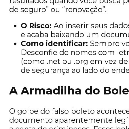
resultados quando você busca po
de seguro” ou “renovação”.
O Risco:
Ao inserir seus dado
e acaba baixando um documen
Como identificar:
Sempre ver
Desconfie de nomes com letr
(como .net ou .org em vez de
de segurança ao lado do ende
A Armadilha do Bole
O golpe do falso boleto acontec
documento aparentemente legíti
a conta de criminosos. Esses bo