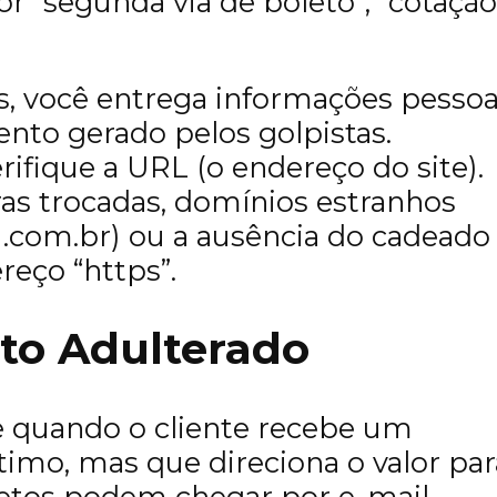
r “segunda via de boleto”, “cotação
s, você entrega informações pessoa
to gerado pelos golpistas.
ifique a URL (o endereço do site).
as trocadas, domínios estranhos
 .com.br) ou a ausência do cadeado
reço “https”.
to Adulterado
e quando o cliente recebe um
mo, mas que direciona o valor par
letos podem chegar por e-mail,