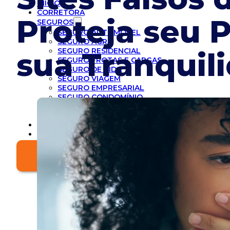
INICIO
CORRETORA
Proteja seu 
SEGUROS
SEGURO AUTOMÓVEL
SEGURO AGRO
SEGURO RESIDENCIAL
sua Tranquil
SEGURO FROTAS E CARGAS
SEGURO DE VIDA
SEGURO VIAGEM
SEGURO EMPRESARIAL
SEGURO CONDOMÍNIO
SEGURO CYBER
SEGURO RESPONSABILIDADE CIVIL
BLOG
CONTATO
Solicite Cotação