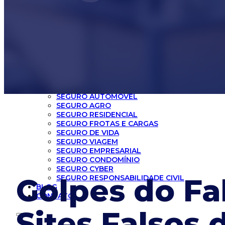
INICIO
CORRETORA
SEGUROS
SEGURO AUTOMÓVEL
SEGURO AGRO
SEGURO RESIDENCIAL
SEGURO FROTAS E CARGAS
SEGURO DE VIDA
SEGURO VIAGEM
SEGURO EMPRESARIAL
SEGURO CONDOMÍNIO
SEGURO CYBER
Golpes do Fa
SEGURO RESPONSABILIDADE CIVIL
BLOG
CONTATO
Sites Falsos