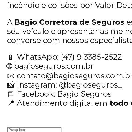
incêndio e colisões por Valor De
A
Bagio Corretora de Seguros
es
seu veículo e apresentar as mel
converse com nossos especialista
📱 WhatsApp: (47) 9 3385-2522
🌐 bagioseguros.com.br
📧 contato@bagioseguros.com.b
📸 Instagram: @bagioseguros_
📘 Facebook: Bagio Seguros
📍 Atendimento digital em
todo 