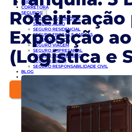
INICIO
CORRETORA
Roteirização 
SEGUROS
SEGURO AUTOMÓVEL
SEGURO AGRO
SEGURO RESIDENCIAL
Exposição ao
SEGURO FROTAS E CARGAS
SEGURO DE VIDA
SEGURO VIAGEM
(Logística e
SEGURO EMPRESARIAL
SEGURO CONDOMÍNIO
SEGURO CYBER
SEGURO RESPONSABILIDADE CIVIL
BLOG
CONTATO
Solicite Cotação