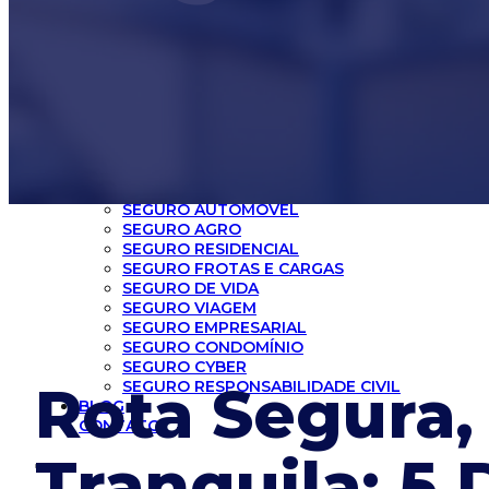
INICIO
CORRETORA
SEGUROS
SEGURO AUTOMÓVEL
SEGURO AGRO
SEGURO RESIDENCIAL
SEGURO FROTAS E CARGAS
SEGURO DE VIDA
SEGURO VIAGEM
SEGURO EMPRESARIAL
SEGURO CONDOMÍNIO
SEGURO CYBER
Rota Segura
SEGURO RESPONSABILIDADE CIVIL
BLOG
CONTATO
Tranquila: 5 