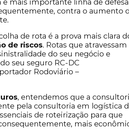
a e mais importante linha de defesa
nsequentemente, contra o aumento 
te.
colha de rota é a prova mais clara d
o de riscos
. Rotas que atravessam
inistralidade do seu negócio e
 do seu seguro RC-DC
sportador Rodoviário –
guros
, entendemos que a consultor
te pela consultoria em logística 
senciais de roteirização para que
e, consequentemente, mais econômi