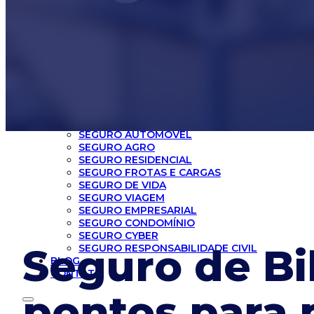
INICIO
CORRETORA
SEGUROS
SEGURO AUTOMÓVEL
SEGURO AGRO
SEGURO RESIDENCIAL
SEGURO FROTAS E CARGAS
SEGURO DE VIDA
SEGURO VIAGEM
SEGURO EMPRESARIAL
SEGURO CONDOMÍNIO
SEGURO CYBER
Seguro de Bi
SEGURO RESPONSABILIDADE CIVIL
BLOG
CONTATO
pontos para 