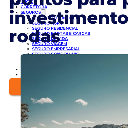
INICIO
CORRETORA
investimento
SEGUROS
SEGURO AUTOMÓVEL
SEGURO AGRO
SEGURO RESIDENCIAL
rodas
SEGURO FROTAS E CARGAS
SEGURO DE VIDA
SEGURO VIAGEM
SEGURO EMPRESARIAL
SEGURO CONDOMÍNIO
SEGURO CYBER
SEGURO RESPONSABILIDADE CIVIL
BLOG
CONTATO
Solicite Cotação