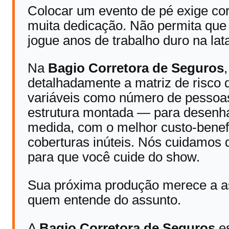
Colocar um evento de pé exige co
muita dedicação. Não permita que 
jogue anos de trabalho duro na lata
Na
Bagio Corretora de Seguros
detalhadamente a matriz de risco
variáveis como número de pessoas, 
estrutura montada — para desenh
medida, com o melhor custo-bene
coberturas inúteis. Nós cuidamos d
para que você cuide do show.
Sua próxima produção merece a a
quem entende do assunto.
A
Bagio Corretora de Seguros
es