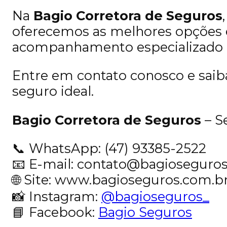
Na
Bagio Corretora de Seguros
oferecemos as melhores opçõe
acompanhamento especializado p
Entre em contato conosco e saib
seguro ideal.
Bagio Corretora de Seguros
– S
📞 WhatsApp: (47) 93385-2522
📧 E-mail:
contato@bagioseguros
🌐 Site:
www.bagioseguros.com.b
📸 Instagram:
@bagioseguros_
📘 Facebook:
Bagio Seguros